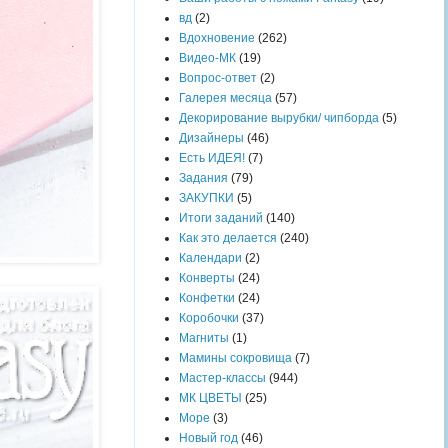
вд
(2)
Вдохновение
(262)
Видео-МК
(19)
Вопрос-ответ
(2)
Галерея месяца
(57)
Декорирование вырубки/ чипборда
(5)
Дизайнеры
(46)
Есть ИДЕЯ!
(7)
Задания
(79)
ЗАКУПКИ
(5)
Итоги заданий
(140)
Как это делается
(240)
Календари
(2)
Конверты
(24)
Конфетки
(24)
Коробочки
(37)
Магниты
(1)
Мамины сокровища
(7)
Мастер-классы
(944)
МК ЦВЕТЫ
(25)
Море
(3)
Новый год
(46)