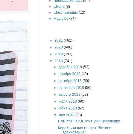
Чипборд Fantasy
(44)
Школа
(8)
Шоколадницы
(13)
Magic box
(4)
Архив блога
►
2021
(462)
►
2020
(606)
►
2019
(793)
▼
2018
(741)
►
декабря 2018
(52)
►
ноября 2018
(49)
►
октября 2018
(50)
►
сентября 2018
(56)
►
августа 2018
(63)
►
июля 2018
(60)
►
июня 2018
(67)
▼
мая 2018
(63)
HAPPY BIRTHDAY/ В день рождения
Коробочки для конфет "Летнее
вдохновение"