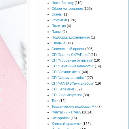
Ножи Fantasy
(110)
Обзор материалов
(106)
Осень
(11)
Открытки
(126)
Палитра
(4)
Папки
(5)
Подборка вдохновения
(1)
Свадьба
(41)
Совместный проект
(205)
СП "Звенит СКРАПель"
(21)
СП "Морозные открытки"
(19)
СП "Семейные ценности"
(14)
СП "Сочное лето"
(40)
СП "Формула любви"
(27)
СП "FANTASYруя альбом"
(19)
СП_5элемент
(32)
СП_СнегИскрится
(38)
Теги
(12)
Тематические подборки МК
(7)
Фантазии на тему
(2614)
Фоторамки
(16)
Холсты/странички
(138)