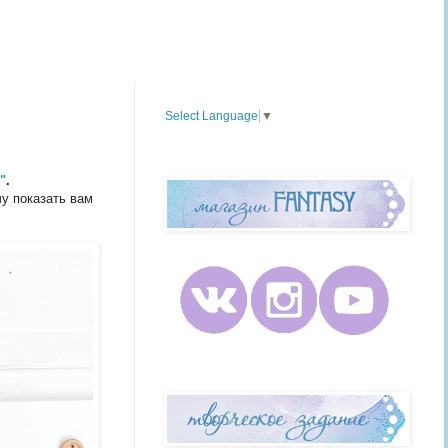
Translate
Select Language
▼
*
"
.
чу показать вам
*