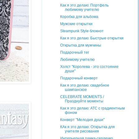
Как я это делаю: Портфель
любимому учителю
Коробка для альбома
Мужские открытки
Steampunk Style блокнот
Как я это делаю: Быстрые открытки
Открытка для мужчины
Подарочный тег
Любимому учителю
Холст "Королева - это состояние
души"
Подарочный конверт
Как я это делаю: свадебное
шампанское
CELEBRATE MOMENTS /
Празднуйте моменты
Как я это делаю: АТС с градиентным
фоном
Конверт "Мелодия души"
КАк я это делаю: Открытка для
учителя рисования
Интерьерная рамка-сердечко