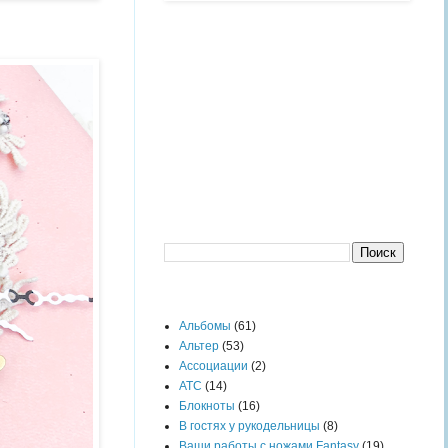
Поиск по блогу
Ярлыки
Альбомы
(61)
Альтер
(53)
Ассоциации
(2)
АТС
(14)
Блокноты
(16)
В гостях у рукодельницы
(8)
Ваши работы с ножами Fantasy
(19)